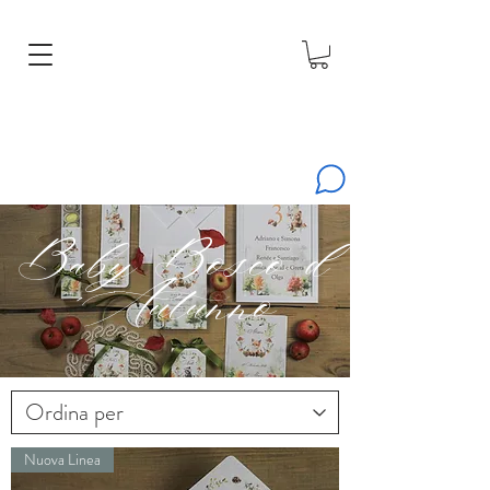
Baby Bosco d
'Autunno
Nuova Linea