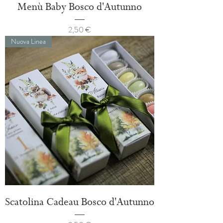
Menù Baby Bosco d'Autunno
Prezzo
2,50 €
Nuova Linea
Scatolina Cadeau Bosco d'Autunno