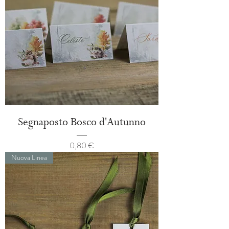
Segnaposto Bosco d'Autunno
Prezzo
0,80 €
Nuova Linea