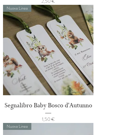
Prezzo
2,50 €
Nuova Linea
Segnalibro Baby Bosco d'Autunno
Prezzo
1,50 €
Nuova Linea