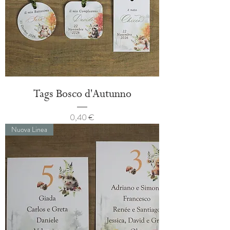
Tags Bosco d'Autunno
Prezzo
0,40 €
Nuova Linea