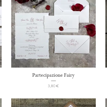
Partecipazione Fairy
Prezzo
3,80 €