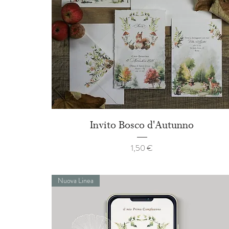
Invito Bosco d'Autunno
Prezzo
1,50 €
Nuova Linea